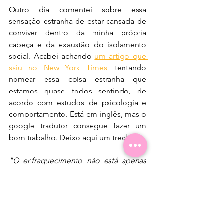
Outro dia comentei sobre essa 
sensação estranha de estar cansada de 
conviver dentro da minha própria 
cabeça e da exaustão do isolamento 
social. Acabei achando 
um artigo que 
saiu no New York Times
, tentando 
nomear essa coisa estranha que 
estamos quase todos sentindo, de 
acordo com estudos de psicologia e 
comportamento. Está em inglês, mas o 
google tradutor consegue fazer um 
bom trabalho. Deixo aqui um trecho:
"O enfraquecimento não está apenas 
em nossas cabeças - está em nossas 
circunstâncias. Você não pode curar 
uma cultura doente com curativos 
pessoais. Ainda vivemos em um mundo 