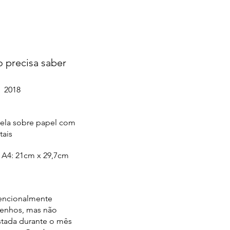
 precisa saber
2018
ela sobre papel com
tais
A4: 21cm x 29,7cm
tencionalmente
esenhos, mas não
stada durante o mês