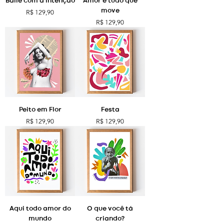
Baile com a Intenção
Amor é tudo que
move
Preço
R$ 129,90
Preço
R$ 129,90
Peito em Flor
Festa
Preço
Preço
R$ 129,90
R$ 129,90
Aqui todo amor do
O que você tá
mundo
criando?