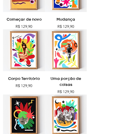
Começar de novo
Mudança
Preço
Preço
R$ 129,90
R$ 129,90
Corpo Território
Uma porção de
coisas
Preço
R$ 129,90
Preço
R$ 129,90