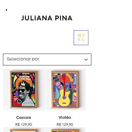
JULIANA PINA
ME
NU
Cazuza
Violão
Preço
Preço
R$ 129,90
R$ 129,90