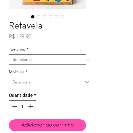
Refavela
Preço
R$ 129,90
Tamanho
*
Moldura
*
Quantidade
*
Adicionar ao carrinho